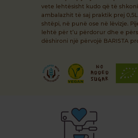
vete lehtësisht kudo që të shkoni
ambalazhit të saj praktik prej 0,5L
shtëpi, në punë ose në lëvizje. Pi
lehtë për t’u përdorur dhe e përs
dëshironi një përvojë BARISTA pr