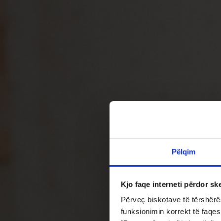
Pëlqim
Kjo faqe interneti përdor sk
Përveç biskotave të tërshërës
funksionimin korrekt të faqes