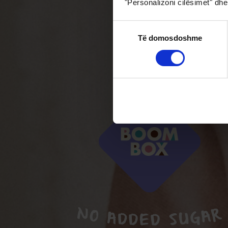
"Personalizoni cilësimet" dhe
Zgjedhja
Të domosdoshme
e
pëlqimit