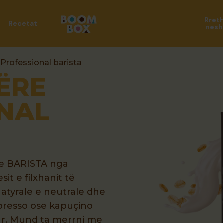
Rret
Recetat
nesh
 Professional barista
ËRE
NAL
oze BARISTA nga
it e filxhanit të
natyrale e neutrale dhe
spresso ose kapuçino
uar. Mund ta merrni me