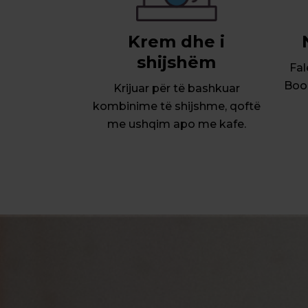
Krem dhe i
shijshëm
Fal
Boom
Krijuar për të bashkuar
kombinime të shijshme, qoftë
me ushqim apo me kafe.