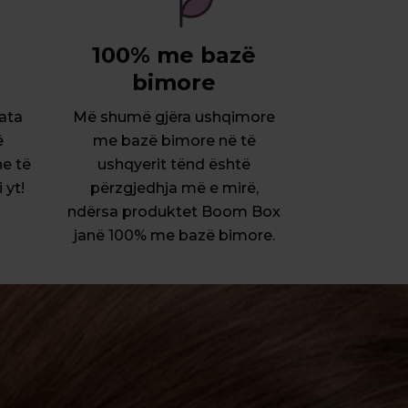
100% me bazë
bimore
 ata
Më shumë gjëra ushqimore
ë
me bazë bimore në të
he të
ushqyerit tënd është
 yt!
përzgjedhja më e mirë,
ndërsa produktet Boom Box
janë 100% me bazë bimore.