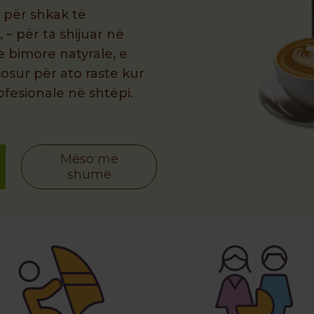
 për shkak të
, – për ta shijuar në
je bimore natyrale, e
osur për ato raste kur
ofesionale në shtëpi.
Mëso më
shumë