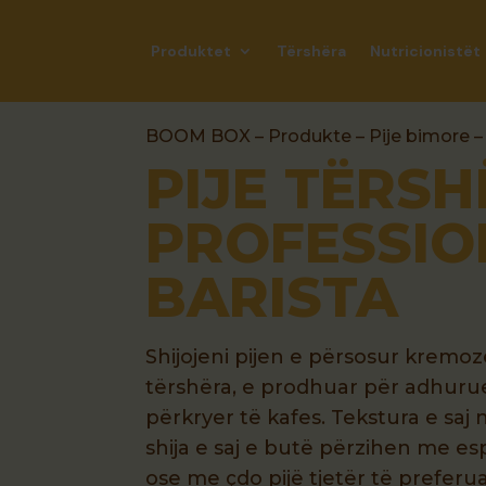
Produktet
Tërshëra
Nutricionistët
BOOM BOX
–
Produkte
–
Pije bimore
–
PIJE TËRSH
PROFESSIO
BARISTA
Shijojeni pijen e përsosur krem
tërshëra, e prodhuar për adhurues
përkryer të kafes. Tekstura e saj 
shija e saj e butë përzihen me e
ose me çdo pijë tjetër të prefer