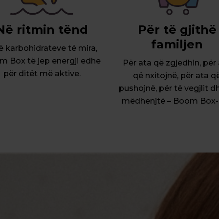
Në ritmin tënd
Për të gjithë
familjen
ë karbohidrateve të mira,
 Box të jep energji edhe
Për ata që zgjedhin, për
për ditët më aktive.
që nxitojnë, për ata q
pushojnë, për të vegjlit d
mëdhenjtë – Boom Box-i