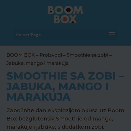
Select Page
BOOM BOX
–
Proizvodi
–
Smoothie sa zobi
–
Jabuka, mango i marakuja
SMOOTHIE SA ZOBI –
JABUKA, MANGO I
MARAKUJA
Započnite dan eksplozijom okusa uz Boom
Box bezglutenski Smoothie od manga,
marakuje i jabuke, s dodatkom zobi.