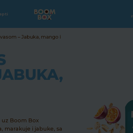
epti
ovasom
– Jabuka, mango i
S
JABUKA,
a uz Boom Box
 marakuje i jabuke, sa