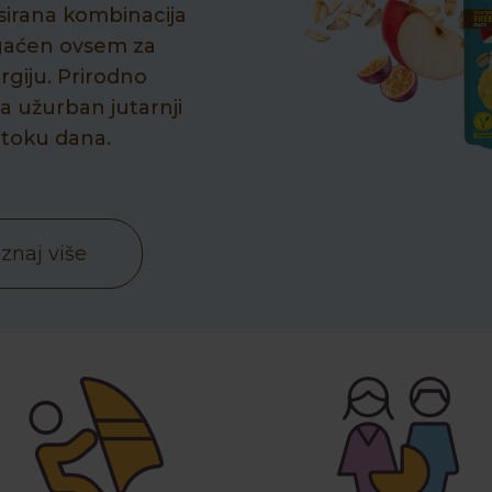
sirana kombinacija
gaćen ovsem za
giju. Prirodno
za užurban jutarnji
 toku dana.
znaj više