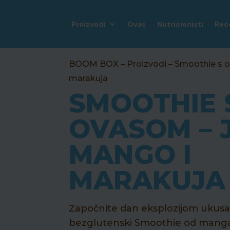
Proizvodi
Ovas
Nutricionisti
Rec
BOOM BOX
–
Proizvodi
–
Smoothie s 
marakuja
SMOOTHIE 
OVASOM – 
MANGO I
MARAKUJA
Započnite dan eksplozijom ukus
bezglutenski Smoothie od manga,