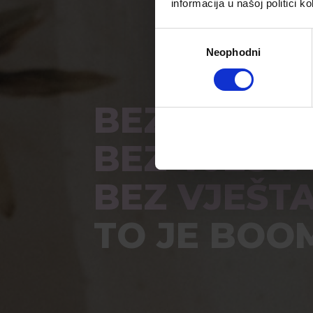
informacija u našoj politici ko
Consent
Neophodni
Selection
BEZ DODA
BEZ VJEŠT
BEZ VJEŠT
TO JE BOO