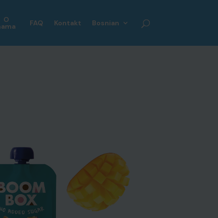
O
FAQ
Kontakt
Bosnian
nama