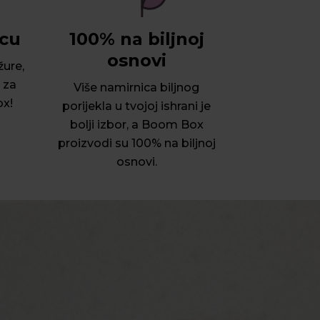
icu
100% na biljnoj
osnovi
žure,
 za
Više namirnica biljnog
ox!
porijekla u tvojoj ishrani je
bolji izbor, a Boom Box
proizvodi su 100% na biljnoj
osnovi.