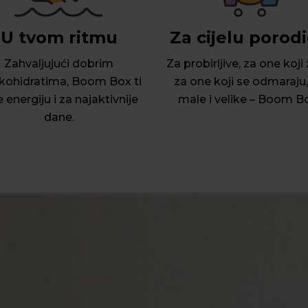
U tvom ritmu
Za cijelu porod
Zahvaljujući dobrim
Za probirljive, za one koji 
ikohidratima, Boom Box ti
za one koji se odmaraju,
 energiju i za najaktivnije
male i velike – Boom B
dane.