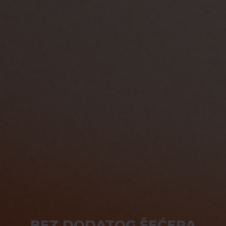
BEZ DODATOG ŠEĆERA