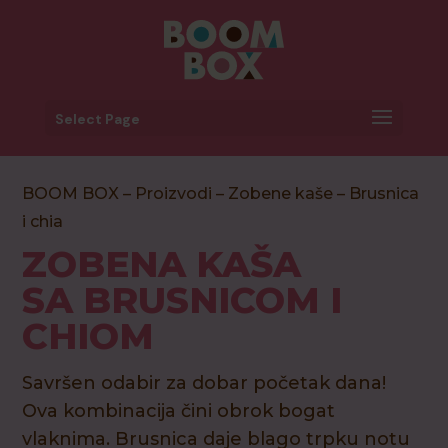
Select Page
BOOM BOX
–
Proizvodi
–
Zobene kaše
– Brusnica
i chia
ZOBENA KAŠA
SA BRUSNICOM I
CHIOM
Savršen odabir za dobar početak dana!
Ova kombinacija čini obrok bogat
vlaknima. Brusnica daje blago trpku notu