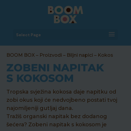
Select Page
BOOM BOX
–
Proizvodi
–
Biljni napici
– Kokos
ZOBENI NAPITAK
S KOKOSOM
Tropska svježina kokosa daje napitku od
zobi okus koji će nedvojbeno postati tvoj
najomiljeniji gutljaj dana.
Tražiš organski napitak bez dodanog
šećera? Zobeni napitak s kokosom je