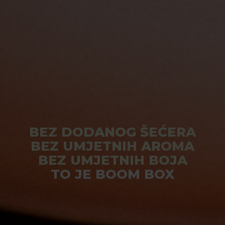
BEZ DODANOG ŠEĆERA
BEZ UMJETNIH AROMA
BEZ UMJETNIH BOJA
TO JE BOOM BOX