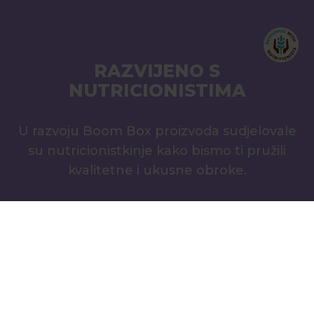
RAZVIJENO S
NUTRICIONISTIMA
U razvoju Boom Box proizvoda sudjelovale
su nutricionistkinje kako bismo ti pružili
kvalitetne i ukusne obroke.
Saznaj više