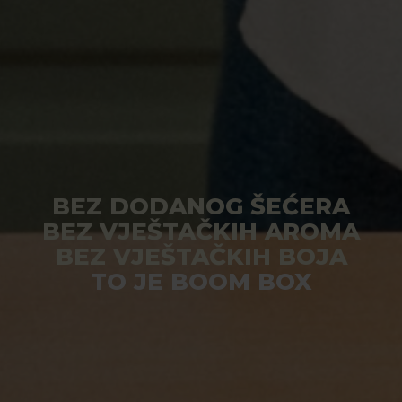
BEZ DODANOG ŠEĆERA
BEZ VJEŠTAČKIH AROMA
BEZ VJEŠTAČKIH BOJA
TO JE BOOM BOX