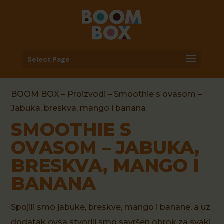
Select Page
BOOM BOX
–
Proizvodi
–
Smoothie s ovasom
–
Jabuka, breskva, mango i banana
SMOOTHIE S
OVASOM – JABUKA,
BRESKVA, MANGO I
BANANA
Spojili smo jabuke, breskve, mango i banane, a uz
dodatak ovsa stvorili smo savršen obrok za svaki