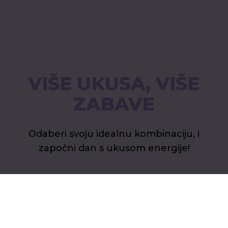
VIŠE UKUSA, VIŠE
ZABAVE
Odaberi svoju idealnu kombinaciju, i
započni dan s ukusom energije!