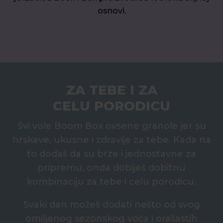
osnovi.
ZA TEBE I ZA
CELU PORODICU
Svi vole Boom Box ovsene granole jer su
hrskave, ukusne i zdravije za tebe. Kada na
to dodaš da su brze i jednostavne za
pripremu, onda dobiješ dobitnu
kombinaciju za tebe i celu porodicu.
Svaki dan možeš dodati nešto od svog
omiljenog sezonskog voća i orašastih