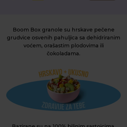
Boom Box granole su hrskave pečene
grudvice osvenih pahuljica sa dehidriranim
voćem, orašastim plodovima ili
čokoladama.
Bazirane su na 100% biljnim sastojcima,