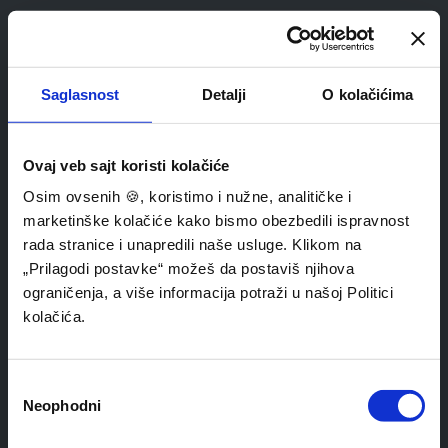
Saglasnost
Detalji
O kolačićima
Ovaj veb sajt koristi kolačiće
Osim ovsenih 🍪, koristimo i nužne, analitičke i
marketinške kolačiće kako bismo obezbedili ispravnost
rada stranice i unapredili naše usluge. Klikom na
„Prilagodi postavke“ možeš da postaviš njihova
ograničenja, a više informacija potraži u našoj Politici
kolačića.
Избор
Neophodni
сагласности