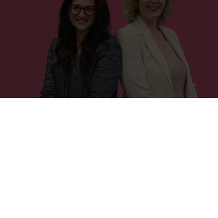
NASVETI & RECEPTI
Oves vsebuje vitamine, minerale, vlaknine