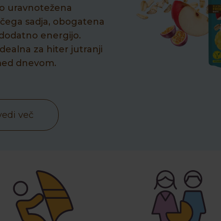
no uravnotežena
čega sadja, obogatena
dodatno energijo.
dealna za hiter jutranji
 med dnevom.
vedi več