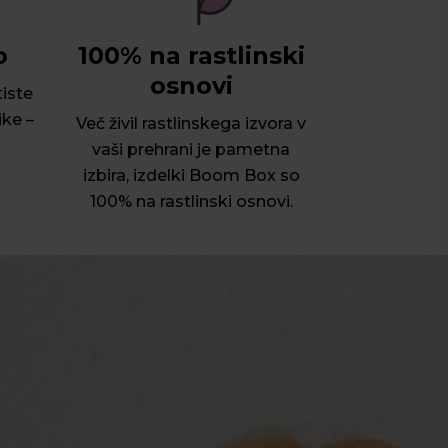
o
100% na rastlinski
osnovi
tiste
ike –
Več živil rastlinskega izvora v
vaši prehrani je pametna
izbira, izdelki Boom Box so
100% na rastlinski osnovi.