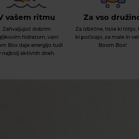
V vašem ritmu
Za vso družin
Zahvaljujoč dobrim
Za izbirčne, tiste ki hitijo, 
ljikovim hidratom, vam
ki počivajo, za male in vel
m Box daje energijo tudi
Boom Box!
v najbolj aktivnih dneh.