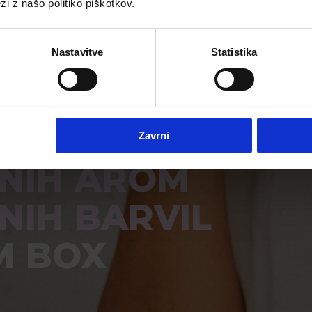
zi z našo politiko piškotkov.
Nastavitve
Statistika
ANEGA
A
Zavrni
NIH AROM
NIH BARVIL
M BOX