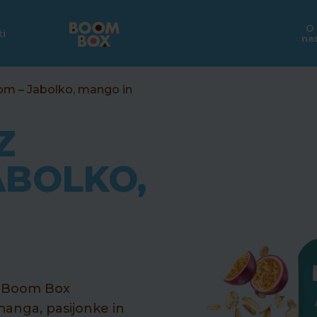
O
ti
na
som
– Jabolko, mango in
Z
ABOLKO,
 z Boom Box
anga, pasijonke in