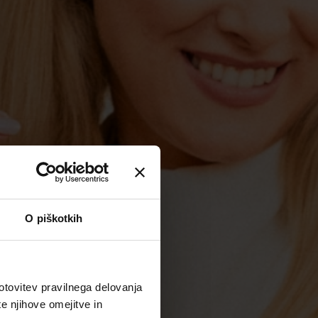
O piškotkih
otovitev pravilnega delovanja
te njihove omejitve in