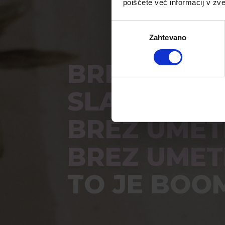
poiščete več informacij v zve
Izbira
Zahtevano
soglasja
BREZ DOD
SLADKORJ
BREZ UMET
BREZ UMET
TO JE BOO