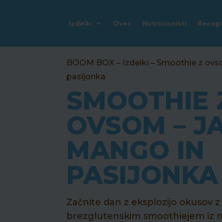
Izdelki
Oves
Nutricionisti
Recep
BOOM BOX
–
Izdelki
–
Smoothie z ov
pasijonka
SMOOTHIE 
OVSOM – J
MANGO IN
PASIJONKA
Začnite dan z eksplozijo okusov
brezglutenskim smoothiejem iz m