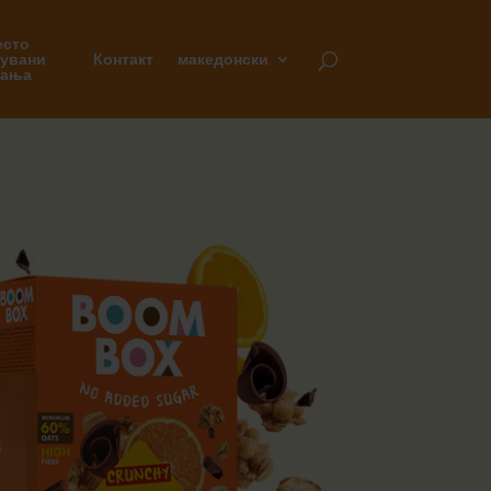
есто
вувани
Контакт
македонски
шања