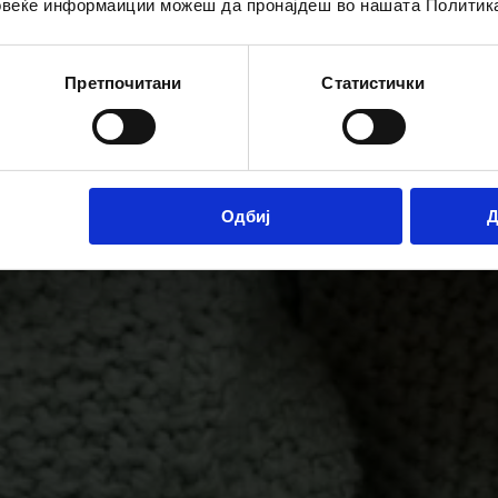
повеќе информаиции можеш да пронајдеш во нашата Политик
Претпочитани
Статистички
Одбиј
Д