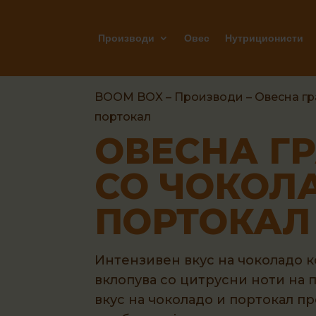
Производи
Овес
Нутриционисти
BOOM BOX
–
Производи
–
Овесна г
портокал
OВЕСНА Г
СО ЧОКОЛ
ПОРТОКАЛ
Интензивен вкус на чоколадо к
вклопува со цитрусни ноти на п
вкус на чоколадо и портокал п