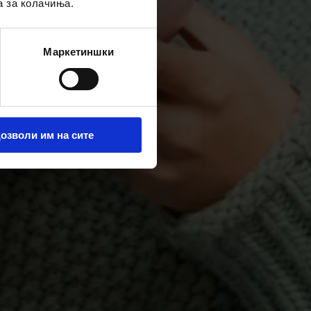
а за колачиња.
Маркетиншки
озволи им на сите