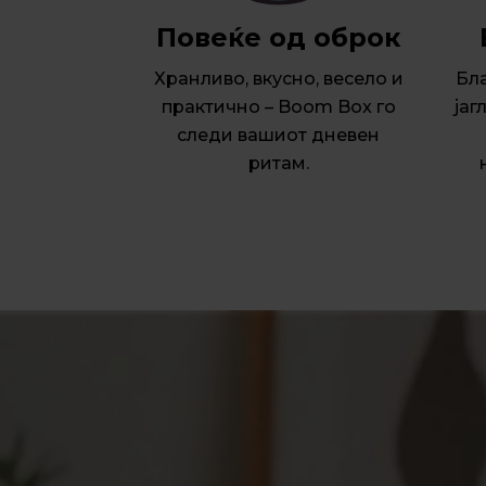
Повеќе од оброк
Хранливо, вкусно, весело и
Бл
практично – Boom Box го
јаг
следи вашиот дневен
ритам.