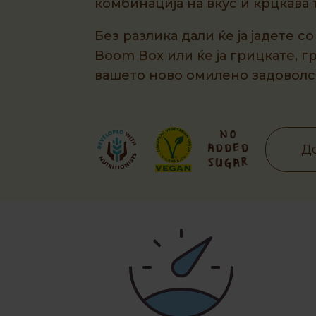
комбинација на вкус и крцкава 
Без разлика дали ќе ја јадете 
Boom Box или ќе ја грицкате, г
вашето ново омилено задоволст
До