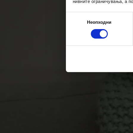
нивните ограничувања, а 
Избор
Неопходни
на
согласност