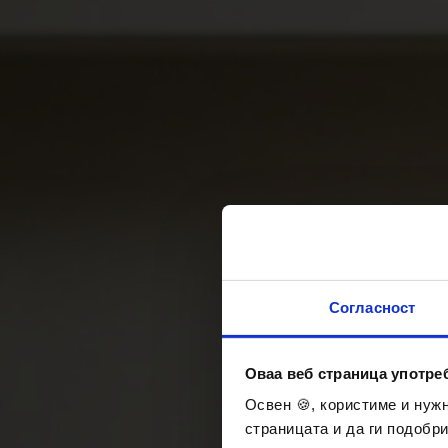
Согласност
Оваа веб страница употр
Освен 🍪, користиме и нуж
страницата и да ги подобр