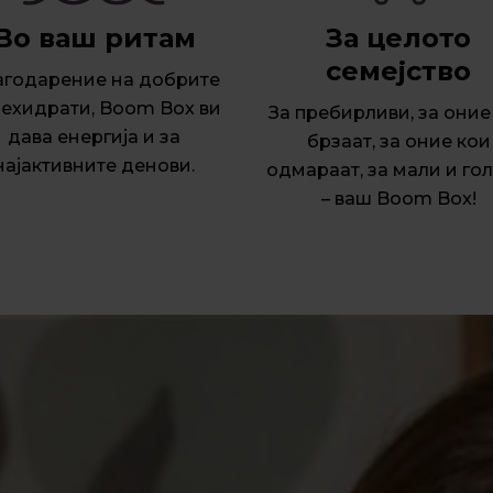
Во ваш ритам
За целото
семејство
агодарение на добрите
лехидрати, Boom Box ви
За пребирливи, за оние
дава енергија и за
брзаат, за оние кои
најактивните денови.
одмараат, за мали и го
– ваш Boom Box!