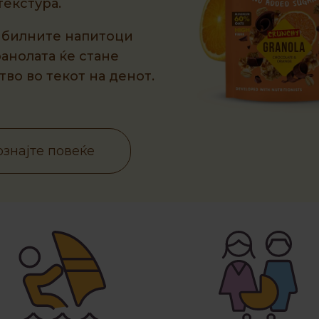
текстура.
со билните напитоци
ранолата ќе стане
во во текот на денот.
знајте повеќе