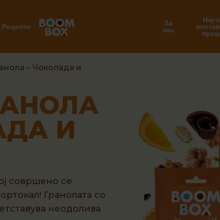
Најч
За
Рецепти
поста
нас
пра
ранола
– Чоколада и
РАНОЛА
АДА И
ој совршено се
ортокал! Гранолата со
ретставува неодолива